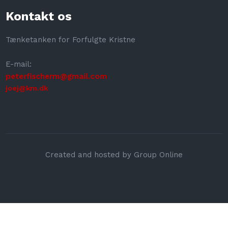
Kontakt os
​Tænketanken for Forfulgte Kristne
E-mail:
​peterfischerm@gmail.com
joej@km.dk
Created and hosted by Group Online