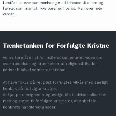
forstås i snæver sammenhæng med friheden til at tro og
tænke, som man vil. Ikke bare her hos os. Men over hele
verden.
Tænketanken for Forfulgte Kristne
Vores formål er at formidle dokumenteret viden om
overtrædelser og krænkelser af religionsfriheden
nationalt såvel som internationalt.
​At have fokus på religiøst forfulgtes vilkår med særligt
henblik på forfulgte kristne.
At hjælpe menigheder og øvrige til at udvise solidaritet
med og støtte til forfulgte kristne og at anbefale
konkrete handlemuligheder.