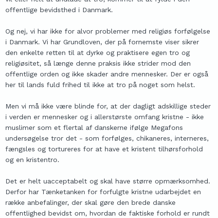
offentlige bevidsthed i Danmark.
Og nej, vi har ikke for alvor problemer med religiøs forfølgelse
i Danmark. Vi har Grundloven, der på fornemste viser sikrer
den enkelte retten til at dyrke og praktisere egen tro og
religiøsitet, så længe denne praksis ikke strider mod den
offentlige orden og ikke skader andre mennesker. Der er også
her til lands fuld frihed til ikke at tro på noget som helst.
Men vi må ikke være blinde for, at der dagligt adskillige steder
i verden er mennesker og i allerstørste omfang kristne - ikke
muslimer som et flertal af danskerne ifølge Megafons
undersøgelse tror det - som forfølges, chikaneres, interneres,
fængsles og tortureres for at have et kristent tilhørsforhold
og en kristentro.
Det er helt uacceptabelt og skal have større opmærksomhed.
Derfor har Tænketanken for forfulgte kristne udarbejdet en
række anbefalinger, der skal gøre den brede danske
offentlighed bevidst om, hvordan de faktiske forhold er rundt