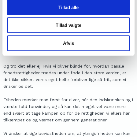
minoriteter øges.
Tillad alle
At have særligt fokus på de minoriteter, der på grund af deres
tro, risikerer at blive drevet på flugt fra deres hjemstavn.
Tillad valgte
At der i vores uddannelsessystem bliver øget
oplysningsarbejde omkring religiøst forfulgte, da viden herom i
Afvis
befolkningen er meget begrænset. Det gælder ikke mindst
konkret viden om kristne forfulgte.
Og tro det eller ej. Hvis vi bliver blinde for, hvordan basale
frihedsrettigheder trædes under fode i den store verden, er
det ikke sikkert vores eget helle forbliver lige så frit, som vi
ønsker os det.
Friheden mærker man først for alvor, når den indskrænkes og i
værste fald forsvinder, og så kan det meget vel være mere
end svært at tage kampen op for de rettigheder, vi ellers har
tilkæmpet os og værnet om gennem generationer.
Vi ønsker at øge bevidstheden om, at ytringsfriheden kun kan