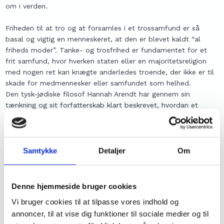
om i verden.
Friheden til at tro og at forsamles i et trossamfund er så
basal og vigtig en menneskeret, at den er blevet kaldt “al
friheds moder”. Tanke- og trosfrihed er fundamentet for et
frit samfund, hvor hverken staten eller en majoritetsreligion
med nogen ret kan knægte anderledes troende, der ikke er til
skade for medmennesker eller samfundet som helhed.
Den tysk-jødiske filosof Hannah Arendt har gennem sin
tænkning og sit forfatterskab klart beskrevet, hvordan et
samfund, der både tillader og aktivt understøtter pluralisme,
er det bedste værn mod totalitære tendenser og i sidste
instans er det værn, der kunne have forebygget det blodbad,
vi i forrige århundrede måtte se udspille sig i både Nazi-
Samtykke
Detaljer
Om
Tyskland og i Stalins Sovjet.
Vi behøver desværre ikke lede 70-80 år tilbage i tiden for at
Denne hjemmeside bruger cookies
finde samfund, hvor mennesker forfølges på grund af deres
Vi bruger cookies til at tilpasse vores indhold og
kristentro: Kina, Tyrkiet, Nigeria, Syrien og Sri Lanka m.fl. – ja,
annoncer, til at vise dig funktioner til sociale medier og til
listen er uhyggelig lang over steder i verden, hvor det her og