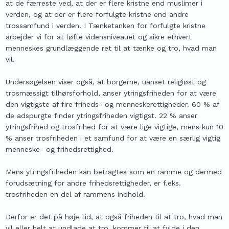
at de færreste ved, at der er flere kristne end muslimer i
verden, og at der er flere forfulgte kristne end andre
trossamfund i verden. I Tænketanken for forfulgte kristne
arbejder vi for at løfte vidensniveauet og sikre ethvert
menneskes grundlæggende ret til at tænke og tro, hvad man
vil.
Undersøgelsen viser også, at borgerne, uanset religiøst og
trosmæssigt tilhørsforhold, anser ytringsfriheden for at være
den vigtigste af fire friheds- og menneskerettigheder. 60 % af
de adspurgte finder ytringsfriheden vigtigst. 22 % anser
ytringsfrihed og trosfrihed for at være lige vigtige, mens kun 10
% anser trosfriheden i et samfund for at være en særlig vigtig
menneske- og frihedsrettighed.
Mens ytringsfriheden kan betragtes som en ramme og dermed
forudsætning for andre frihedsrettigheder, er f.eks.
trosfriheden en del af rammens indhold.
Derfor er det på høje tid, at også friheden til at tro, hvad man
vil eller helt at undlade at tro, kommer til at fylde i den