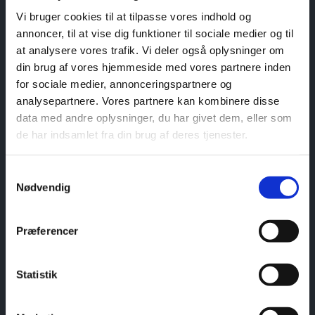
​At have fokus på religiøst forfulgtes vilkår med særligt
Vi bruger cookies til at tilpasse vores indhold og
henblik på forfulgte kristne.
annoncer, til at vise dig funktioner til sociale medier og til
At hjælpe menigheder og øvrige til at udvise solidaritet
at analysere vores trafik. Vi deler også oplysninger om
med og støtte til forfulgte kristne og at anbefale
din brug af vores hjemmeside med vores partnere inden
konkrete handlemuligheder.
for sociale medier, annonceringspartnere og
Hurtig navigation
analysepartnere. Vores partnere kan kombinere disse
data med andre oplysninger, du har givet dem, eller som
de har indsamlet fra din brug af deres tjenester.
Formål
Arrangementer​
Vedtægter
​Kalender
Samtykkevalg
Nødvendig
​Medlemmer
Foredragsliste
​Bestyrelse
Nyheder
Præferencer
Strategi
​Foreslag til liturgi...
Statistik
Meningsmåling
Årsregnskaber​