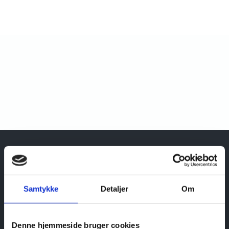
Tænketanken for Forfulgte Kristne
Vores formål er at formidle dokumenteret viden om
Samtykke
Detaljer
Om
overtrædelser og krænkelser af religionsfriheden
nationalt såvel som internationalt.
Denne hjemmeside bruger cookies