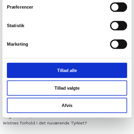
minoriteter.
Præferencer
Fakultetsleder Thomas B. Mikkelsen
Mail:
tbm@teologi.dk
Telefon:
60 10 78 80
Statistik
Arm​enien:
Folkedrab og sammenhæng
Marketing
Folk og kirke i Armenien
På baggrund af en rejse rundt i Armenien i foråret 2017
fortælles i ord og billeder om sammenhængen mellem folk og
kirke i dette særlige land, som til alle sider er omgivet af
Tillad alle
muslimske samfund.
Tillad valgte
De kristne i Tyrkiet før og nu
Lysbilledforedrag om de forladte hulekirker i Kappadokien og
andre steder i Lilleasien. Hvad er der blevet af de kristne
Afvis
menigheder efter Atatürks reformer i omkring 1920? Og hvad
er grunden til, at de forlod deres kirker? Hvordan er de
kristnes forhold i det nuværende Tyrkiet?