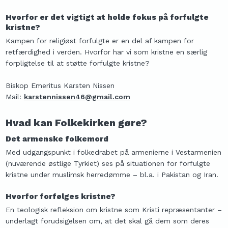
Hvor​for er det vigtigt at holde fokus på forfulgte
kristne?
Ka
mpen for religiøst forfulgte er en del af kampen for
retfærdighed i verden. Hvorfor har vi som kristne en særlig
forpligtelse til at støtte forfulgte kristne?
Biskop Emeritus Karsten Nissen
Mail:
karstennissen46@gmail.com
H​vad kan Folkekirken gøre?​
​Det armenske folkemord
Med udgangspunkt i folkedrabet på armenierne i Vestarmenien
(nuværende østlige Tyrkiet) ses på situationen for forfulgte
kristne under muslimsk herredømme – bl.a. i Pakistan og Iran.
Hvorfor forfølges kristne?
En teologisk refleksion om kristne som Kristi repræsentanter –
underlagt forudsigelsen om, at det skal gå dem som deres