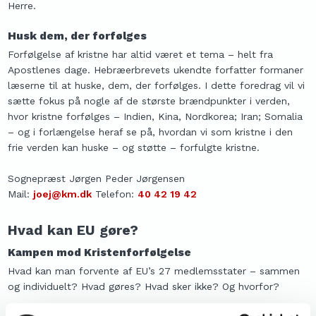
Herre.
Husk dem, der forfølges
Forfølgelse af kristne har altid været et tema – helt fra
Apostlenes dage. Hebræerbrevets ukendte forfatter formaner
læserne til at huske, dem, der forfølges. I dette foredrag vil vi
sætte fokus på nogle af de største brændpunkter i verden,
hvor kristne forfølges – Indien, Ki
na, Nordkorea; Iran; Somalia
– og i forlængelse heraf se på, hvordan vi som kristne i den
frie verden kan huske – og støtte – forfulgte kristne.
Sognepræst Jørgen Peder Jørgensen
Mail:
joej@km.dk
Telefon:
40 42 19 42
Hvad kan EU gøre?
Kampen mod Kristenforfølgelse
H
vad kan man forvente af EU’s 27 medlemsstater – sammen
og individuelt? Hvad gøres? Hvad sker ikke? Og hvorfor?